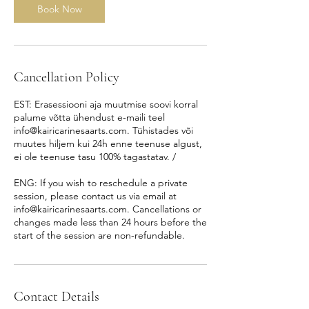
n
Book Now
Cancellation Policy
EST: Erasessiooni aja muutmise soovi korral
palume võtta ühendust e-maili teel
info@kairicarinesaarts.com. Tühistades või
muutes hiljem kui 24h enne teenuse algust,
ei ole teenuse tasu 100% tagastatav. /
ENG: If you wish to reschedule a private
session, please contact us via email at
info@kairicarinesaarts.com. Cancellations or
changes made less than 24 hours before the
start of the session are non-refundable.
Contact Details