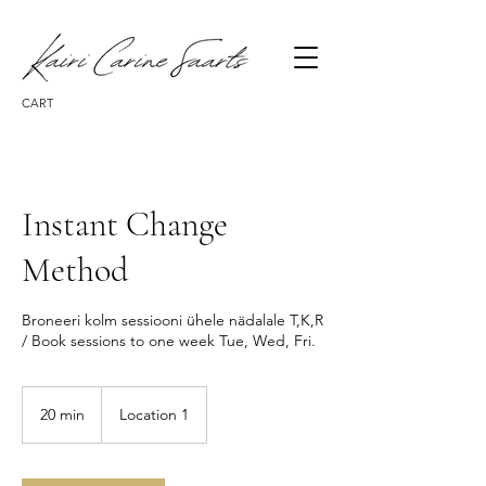
CART
Instant Change
Method
Broneeri kolm sessiooni ühele nädalale T,K,R
/ Book sessions to one week Tue, Wed, Fri.
20 min
2
Location 1
0
m
i