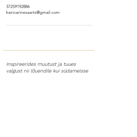
37259192886
kairicarinesaarts@gmail.com
Inspireerides muutust ja tuues
valgust nii lõuendile kui südameisse
COACHING
GALERII
SÜNDMUSED
MINUST
BLOG
KONTAKT
Müügitingimused