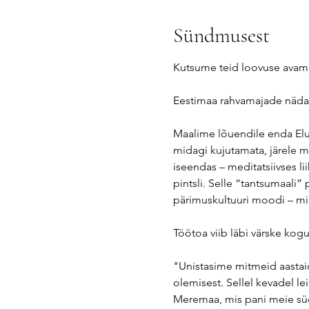
Sündmusest
Kutsume teid loovuse avam
Eestimaa rahvamajade nädal
Maalime lõuendile enda Elu L
midagi kujutamata, järele m
iseendas – meditatsiivses li
pintsli. Selle “tantsumaali
pärimuskultuuri moodi – mi
Töötoa viib läbi värske kogu
"Unistasime mitmeid aastaid
olemisest. Sellel kevadel l
Meremaa, mis pani meie sü