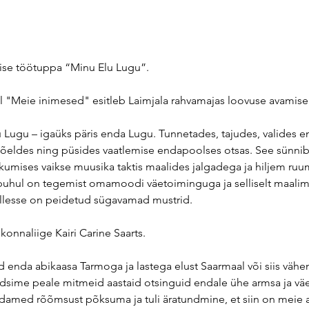
ise töötuppa “Minu Elu Lugu”.
 "Meie inimesed" esitleb Laimjala rahvamajas loovuse avamise
ugu – igaüks päris enda Lugu. Tunnetades, tajudes, valides enda
õeldes ning püsides vaatlemise endapoolses otsas. See sünnib 
ikumises vaikse muusika taktis maalides jalgadega ja hiljem ruu
” puhul on tegemist omamoodi väetoiminguga ja selliselt maalim
llesse on peidetud sügavamad mustrid.
konnaliige Kairi Carine Saarts.
 enda abikaasa Tarmoga ja lastega elust Saarmaal või siis vähem
eidsime peale mitmeid aastaid otsinguid endale ühe armsa ja vä
damed rõõmsust põksuma ja tuli äratundmine, et siin on meie