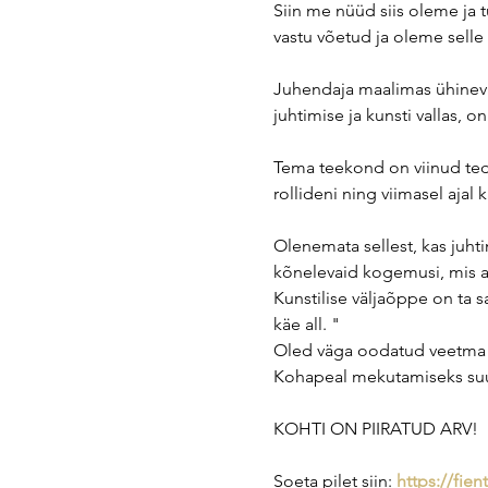
Siin me nüüd siis oleme ja
vastu võetud ja oleme selle
Juhendaja maalimas ühineva
juhtimise ja kunsti vallas, 
Tema teekond on viinud teda
rollideni ning viimasel ajal 
Olenemata sellest, kas juht
kõnelevaid kogemusi, mis a
Kunstilise väljaõppe on ta 
käe all. "
Oled väga oodatud veetma L
Kohapeal mekutamiseks suu
KOHTI ON PIIRATUD ARV!
Soeta pilet siin: 
https://fie