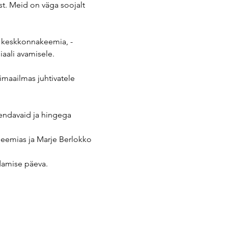
t. Meid on väga soojalt 
 keskkonnakeemia, -
iaali avamisele.
maailmas juhtivatele 
vendavaid ja hingega 
deemias ja Marje Berlokko 
damise päeva.