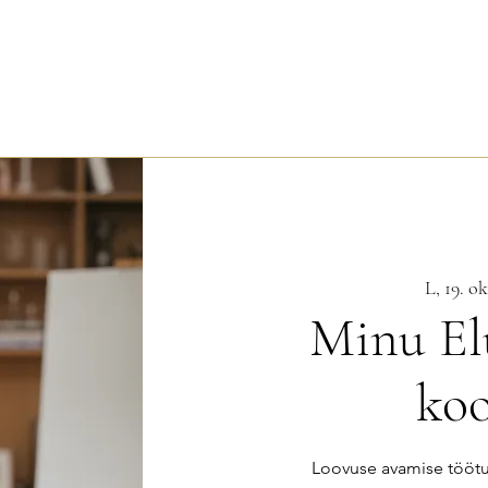
L, 19. ok
Minu El
ko
Loovuse avamise töötu