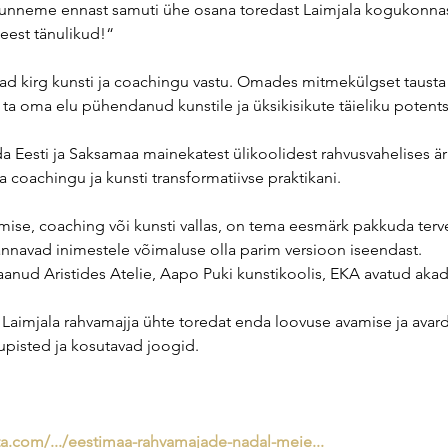
 tunneme ennast samuti ühe osana toredast Laimjala kogukonnas
 eest tänulikud!“
d kirg kunsti ja coachingu vastu. Omades mitmekülgset tausta
on ta oma elu pühendanud kunstile ja üksikisikute täieliku potents
 Eesti ja Saksamaa mainekatest ülikoolidest rahvusvahelises äri
ka coachingu ja kunsti transformatiivse praktikani.
imise, coaching või kunsti vallas, on tema eesmärk pakkuda ter
nnavad inimestele võimaluse olla parim versioon iseendast.
saanud Aristides Atelie, Aapo Puki kunstikoolis, EKA avatud aka
aimjala rahvamajja ühte toredat enda loovuse avamise ja avar
pisted ja kosutavad joogid.
nta.com/.../eestimaa-rahvamajade-nadal-meie
...