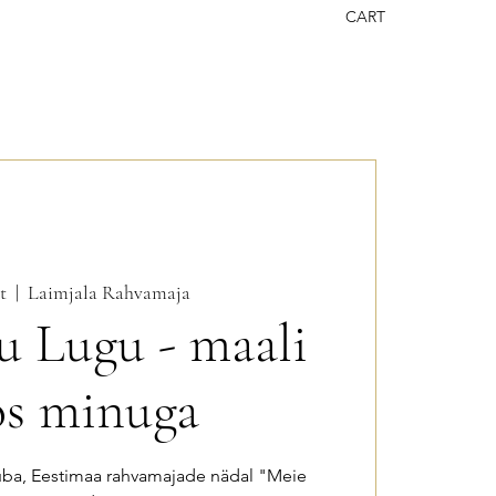
CART
t
  |  
Laimjala Rahvamaja
u Lugu - maali
os minuga
ba, Eestimaa rahvamajade nädal "Meie