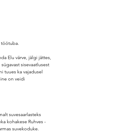
 töötuba.
 Elu värve, jälgi jättes, 
sügavast sisevaatlusest 
mi tuues ka vajadusel 
ine on veidi 
alt suvesaarlasteks 
eka kohakese Ruhves - 
 armas suvekoduke.