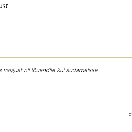
ust
s valgust nii lõuendile kui südameisse
©