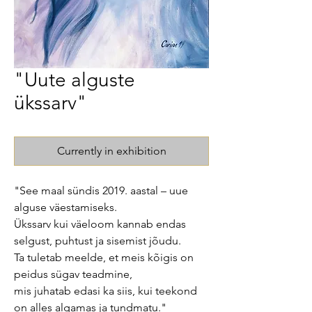
"Uute alguste
ükssarv"
Currently in exhibition
"See maal sündis 2019. aastal – uue
alguse väestamiseks.
Ükssarv kui väeloom kannab endas
selgust, puhtust ja sisemist jõudu.
Ta tuletab meelde, et meis kõigis on
peidus sügav teadmine,
mis juhatab edasi ka siis, kui teekond
on alles algamas ja tundmatu."