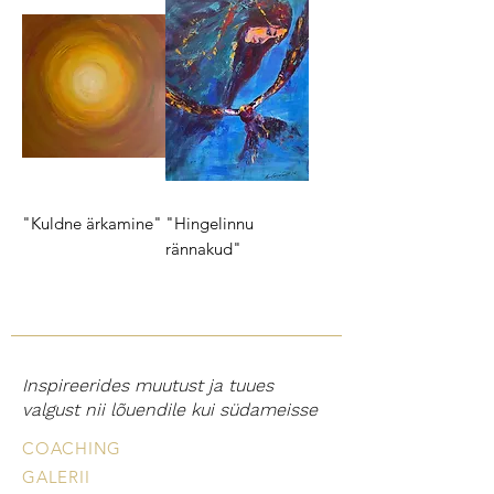
"Kuldne ärkamine"
"Hingelinnu
rännakud"
Inspireerides muutust ja tuues
valgust nii lõuendile kui südameisse
COACHING
GALERII