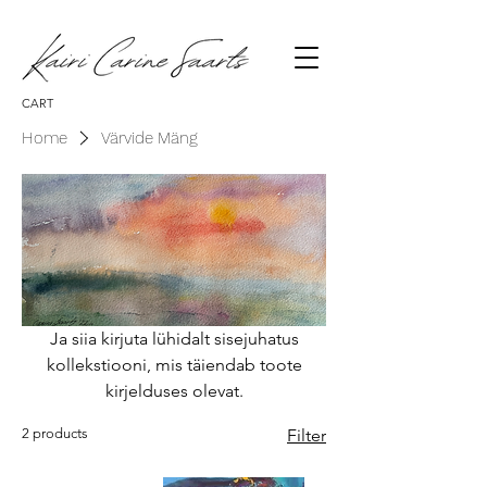
CART
Home
Värvide Mäng
Ja siia kirjuta lühidalt sisejuhatus
kollekstiooni, mis täiendab toote
kirjelduses olevat.
2 products
Filter