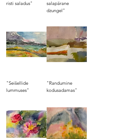
risti saladus"
salapärane
dzungel"
"Seišellide
"Randumine
lummuses"
kodusadamas"