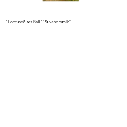
"Lootuseõites Bali"
"Suvehommik"
Inspireerides muutust ja tuues
valgust nii lõuendile kui südameisse
COACHING
GALERII
SÜNDMUSED
MINUST
BLOG
KONTAKT
Müügitingimused
Tarne ja Tagastus