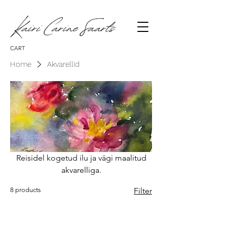
CART
Home
Akvarellid
Reisidel kogetud ilu ja vägi maalitud
akvarelliga.
8 products
Filter